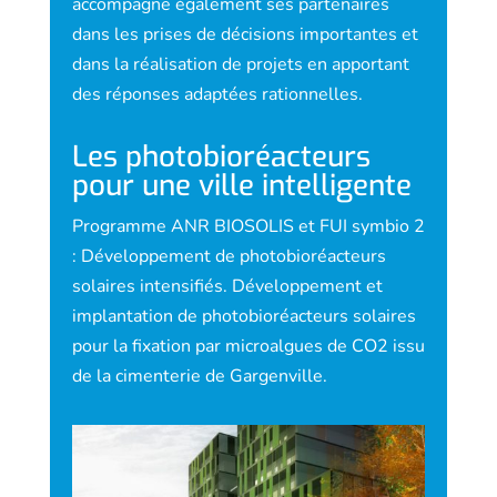
accompagne également ses partenaires
dans les prises de décisions importantes et
dans la réalisation de projets en apportant
des réponses adaptées rationnelles.
Les photobioréacteurs
pour une ville intelligente
Programme ANR BIOSOLIS et FUI sym­bio 2
: Développement de photobio­réacteurs
solaires intensifiés.
Développement et
implantation de photobioréacteurs solaires
pour la fixation par microalgues de CO2 issu
de la cimenterie de Gargenville.