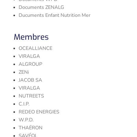
Documents ZENALG
Ducuments Enfant Nutrition Mer
Membres
OCEALLIANCE
VIRALGA
ALGROUP
ZENi
JACOB SA
VIRALGA
NUTREETS
C.I.P.
REDEO ENERGIES
W.P.D.
THAËRON
SAVÉOL